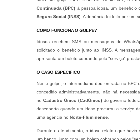
Continuada (BPC)
à pessoa idosa, um benefício d
Seguro Social (INSS)
. A denúncia foi feita por um 
COMO FUNCIONA O GOLPE?
Idosos recebem SMS ou mensagens de WhatsAp
solicitado o benefício junto ao INSS. A mensagem
apresenta um boleto cobrando pelo “serviço” presta
O CASO ESPECÍFICO
Neste golpe, o intermediário deu entrada no BPC
concedido administrativamente, não há necessida
no
Cadastro Único (CadÚnico)
do governo federa
descoberto quando um idoso procurou o serviço de
uma agência no
Norte-Fluminense
.
Durante o atendimento, o idoso relatou que havi
um banco, junto com um boleto cobrando pelos “serv